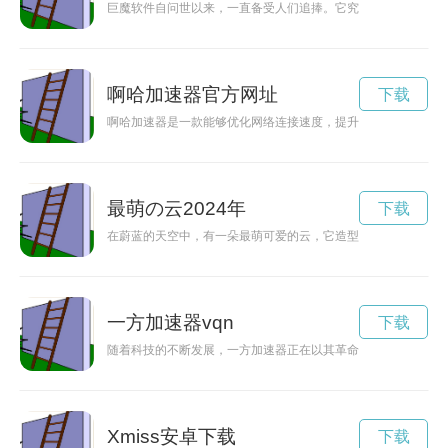
巨魔软件自问世以来，一直备受人们追捧。它究竟有何神秘魔力
啊哈加速器官方网址
下载
啊哈加速器是一款能够优化网络连接速度，提升网络体验的工具
最萌の云2024年
下载
在蔚蓝的天空中，有一朵最萌可爱的云，它造型奇特，给人惊喜
一方加速器vqn
下载
随着科技的不断发展，一方加速器正在以其革命性的技术，推动
Xmiss安卓下载
下载